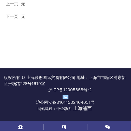
上一页
无
下一页
无
版权所有 © 上海联创国际贸易有限公司 地址：上海市市辖区浦东新
区张杨路228号1619室
沪ICP备12005858号-2
沪公网安备31011502404051号
上海浦西
网站建设：中企动力